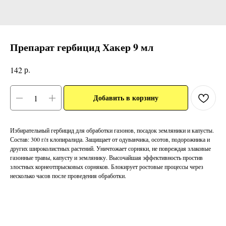
Препарат гербицид Хакер 9 мл
р.
142
Добавить в корзину
Избирательный гербицид для обработки газонов, посадок земляники и капусты.
Состав: 300 г/л клопиралида. Защищает от одуванчика, осотов, подорожника и
других широколистных растений. Уничтожает сорняки, не повреждая злаковые
газонные травы, капусту и землянику. Высочайшая эффективность простив
злостных корнеотпрысковых сорняков. Блокирует ростовые процессы через
несколько часов после проведения обработки.