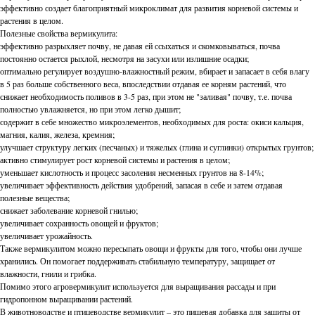
эффективно создает благоприятный микроклимат для развития корневой системы и
растения в целом.
Полезные свойства вермикулита:
эффективно разрыхляет почву, не давая ей ссыхаться и скомковываться, почва
постоянно остается рыхлой, несмотря на засухи или излишние осадки;
оптимально регулирует воздушно-влажностный режим, вбирает и запасает в себя влагу
в 5 раз больше собственного веса, впоследствии отдавая ее корням растений, что
снижает необходимость поливов в 3-5 раз, при этом не "заливая" почву, т.е. почва
полностью увлажняется, но при этом легко дышит;
содержит в себе множество микроэлементов, необходимых для роста: окиси кальция,
магния, калия, железа, кремния;
улучшает структуру легких (песчаных) и тяжелых (глина и суглинки) открытых грунтов;
активно стимулирует рост корневой системы и растения в целом;
уменьшает кислотность и процесс засоления несменных грунтов на 8-14%;
увеличивает эффективность действия удобрений, запасая в себе и затем отдавая
полезные вещества;
снижает заболевание корневой гнилью;
увеличивает сохранность овощей и фруктов;
увеличивает урожайность.
Также вермикулитом можно пересыпать овощи и фрукты для того, чтобы они лучше
хранились. Он помогает поддерживать стабильную температуру, защищает от
влажности, гнили и грибка.
Помимо этого агровермикулит используется для выращивания рассады и при
гидропонном выращивании растений.
В животноводстве и птицеводстве вермикулит – это пищевая добавка для защиты от