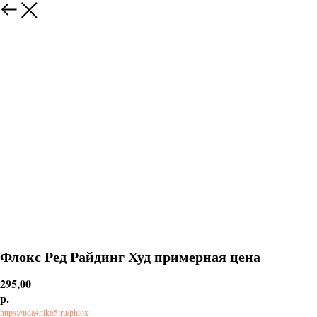
Флокс Ред Райдинг Худ примерная цена
295,00
р.
https://uda4nik65.ru/phlox