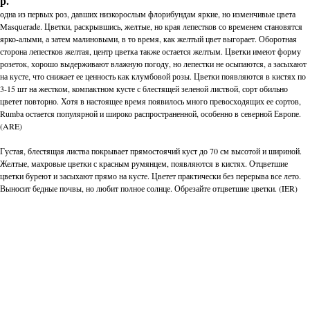
р.
одна из первых роз, давших низкорослым флорибундам яркие, но изменчивые цвета
Masquerade. Цветки, раскрывшись, желтые, но края лепестков со временем становятся
ярко-алыми, а затем малиновыми, в то время, как желтый цвет выгорает. Оборотная
сторона лепестков желтая, центр цветка также остается желтым. Цветки имеют форму
розеток, хорошо выдерживают влажную погоду, но лепестки не осыпаются, а засыхают
на кусте, что снижает ее ценность как клумбовой розы. Цветки появляются в кистях по
3-15 шт на жестком, компактном кусте с блестящей зеленой листвой, сорт обильно
цветет повторно. Хотя в настоящее время появилось много превосходящих ее сортов,
Rumba остается популярной и широко распространенной, особенно в северной Европе.
(ARE)
Густая, блестящая листва покрывает прямостоячий куст до 70 см высотой и шириной.
Желтые, махровые цветки с красным румянцем, появляются в кистях. Отцветшие
цветки буреют и засыхают прямо на кусте. Цветет практически без перерыва все лето.
Выносит бедные почвы, но любит полное солнце. Обрезайте отцветшие цветки. (IER)