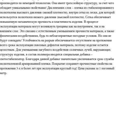
производится по немецкой технологии. Она имеет трехслойную структуру, за счет чего
обладает уникальными свойствами! Два внешних слоя – пленка из стабилизированного
полиэтилена высокого давления (низкой плотности), внутри сетка из лески, для которой
используется полиэтилен низкого давления (высокой плотности). Сетка обеспечивает
повышенную механическую прочность и пластичность изделия. В процессе
эксплуатации материала могут возникнуть трещины как на внутреннем, так и на
внешнем слое. Это связано с естественным уменьшением прочности материала, а также
физическими воздействиями, будь то неблагоприятные погодные условия. Но они не
будут совпадать! Устойчивость на разрыв обеспечивается отсутствием на протяжении
всего срока эксплуатации сквозных дефектов материала, поэтому изделие остается
целостным. Для уменьшения пагубного воздействия солнечных лучей, нарушающих
структуру изделия, в состав полимера вводится специальная добавка ‒
светостабилизатор. Благодаря данной добавке значительно увеличивается срок службы
полиэтиленовой армированной пленки. Покрытие сохраняет прочностные свойства на
протяжении 3-х и более лет при эксплуатации круглый год! Цена указана за 1 погонный
метр.