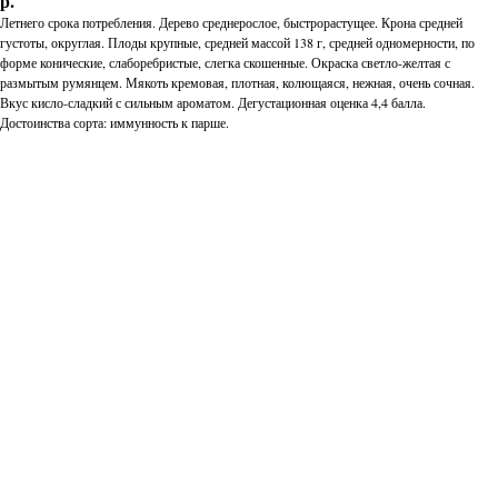
р.
Летнего срока потребления. Дерево среднерослое, быстрорастущее. Крона средней
густоты, округлая. Плоды крупные, средней массой 138 г, средней одномерности, по
форме конические, слаборебристые, слегка скошенные. Окраска светло-желтая с
размытым румянцем. Мякоть кремовая, плотная, колющаяся, нежная, очень сочная.
Вкус кисло-сладкий с сильным ароматом. Дегустационная оценка 4,4 балла.
Достоинства сорта: иммунность к парше.