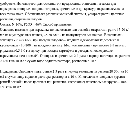
удобрение. Используется для основного и предпосевного внесения, а также для
подкормок овощных, плодово-ягодных, цветочных и др. культур, выращиваемых на
всех типах почв. Обеспечивает развитие корневой системы, ускоряет рост и цветение
растений, созревание плодов.
Состав: N-10%, P2O5 – 46% Способ применения
Основное внесение при перекопке почвы осенью или весной в открытом грунте 15-20 г/
м2 на окультуренных почвах, 25-30 г/м2 - на неокультуренных почвах: В парниках и
теплицах - 20-25 г/м2, при посадке плодово - ягодных и декоративных деревьев и
кустарников - 80-200 г на посадочную яму. Местное внесение - при посеве 2-3 на метр
рядка или 0,5-1,0 г в лунку при посадке картофеля и рассады с последующим
перемешиванием с землёй. Овощные и цветочные 2-3 раза в период вегетации из расчета
20-30 г на 10 м2 в сухом виде водного раствора, растворив в 10 л.
Подкормки: Овощные и цветочные 2-3 раза в период вегетации из расчета 20-30 г на 10
м2 в сухом виде водного раствора, растворив в 10 л. Многолетние плодовые деревья
ранней весной и после цветения при рыхлении (перекопке) приствольных кругов - 100-
150 г на 10 м2