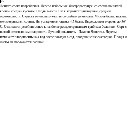
р.
Летнего срока потребления. Дерево небольшое, быстрорастущее, со слегка пониклой
кроной средней густоты. Плоды массой 130 г, короткогрушевидные, средней
одномерности. Окраска зеленовато-желтая со слабым румянцем. Мякоть белая, нежная,
мелкозернистая, сочная. Дегустационная оценка 4,5 балла. Выдерживает морозы до 36°
С. Отличается устойчивостью к наиболее распространенным грибным болезням. Сорт с
низкой степенью самоплодности. Лучший опылитель - Памяти Яковлева. Деревья
начинают плодоносить на 4 год после посадки в сад, плодоношение ежегодное. Плоды и
листья не поражаются паршой.