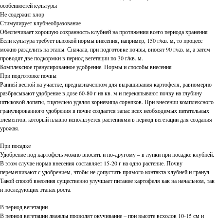
особенностей культуры
Не содержит хлор
Стимулирует клубнеобразование
Обеспечивает хорошую сохранность клубней на протяжении всего периода хранения
Если культура требует высокой нормы внесения, например, 150 г/кв. м, то процесс
можно разделить на этапы. Сначала, при подготовке почвы, вносят 90 г/кв. м, а затем
проводят две подкормки в период вегетации по 30 г/кв. м.
Комплексное гранулированное удобрение. Нормы и способы внесения
При подготовке почвы
Ранней весной на участке, предназначенном для выращивания картофеля, равномерно
разбрасывают удобрение в дозе 60-80 г на кв. м и перекапывают почву на глубину
штыковой лопаты, тщательно удаляя корневища сорняков. При внесении комплексного
гранулированного удобрения в почве создается запас всех необходимых питательных
элементов, который плавно используется растениями в период вегетации для создания
урожая.
При посадке
Удобрение под картофель можно вносить и по-другому – в лунки при посадке клубней.
В этом случае норма внесения составляет 15-20 г на одно растение. Почву
перемешивают с удобрением, чтобы не допустить прямого контакта клубней и гранул.
Такой способ внесения существенно улучшает питание картофеля как на начальном, так
и последующих этапах роста.
В период вегетации
В период вегетации дважды проводят окучивание – при высоте всходов 10-15 см и