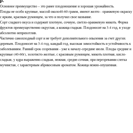
р.
Основное преимущество – это ранее плодоношение и хорошая урожайность.
Плоды не особо крупные, массой около40-60 грамм, имеют желто - оранжевую окраску
с ярким, красным румянцем, за что и получил свое название.
Сорт сладкого вкуса и содержит плотную, сочную, светло-оранжевую мякоть. Форма
фруктов преимущественно округлая, а кожица гладкая. Плодоносит на 3-4 год, в уходе
абсолютно неприхотлив.
Частично самоплодный сорт и не требует дополнительного опыления за счет других
деревьев. Плодоносит на 3-4 год, каждый год, высокая зимостойкость и устойчивость к
заболеваниям. Ранний срок созревания - уже к началу-середине июля. Плоды средние и
крупные (40-60г), золотисто-желтые, с красивым румянцем, мякоть плотная, кисло-
сладкая, у ядра выраженно-сладкая, нежная, средне-сочная, при перезревании слегка
мучнистая, с характерным абрикосовым ароматом. Кожица нежно-опушенная.