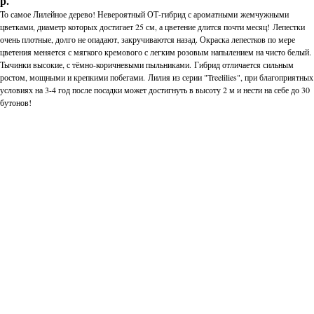
р.
То самое Лилейное дерево! Невероятный ОТ-гибрид с ароматными жемчужными
цветками, диаметр которых достигает 25 см, а цветение длится почти месяц! Лепестки
очень плотные, долго не опадают, закручиваются назад. Окраска лепестков по мере
цветения меняется с мягкого кремового с легким розовым напылением на чисто белый.
Тычинки высокие, с тёмно-коричневыми пыльниками. Гибрид отличается сильным
ростом, мощными и крепкими побегами. Лилия из серии "Treelilies", при благоприятных
условиях на 3-4 год после посадки может достигнуть в высоту 2 м и нести на себе до 30
бутонов!