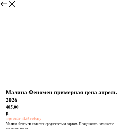
Малина Феномен примерная цена апрель
2026
485,00
р.
https://uda4nik65.ru/berry
Малина Феномен является среднеспелым сортом. Плодоносить начинает с
середины июля.