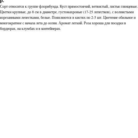
р.
Сорт относится к группе флорибунда. Куст прямостоячий, ветвистый, листья глянцевые.
Цветки крупные, до 8 см в диаметре, густомахровые (17-25 лепестков), с волнистыми
изрезанными лепестками, белые. Появляются в кистях по 2-5 шт. Цветение обильное и
многократное с начала лета до осени. Аромат легкий. Роза хороша для посадки в
бордюрах, на клумбах и в контейнерах.