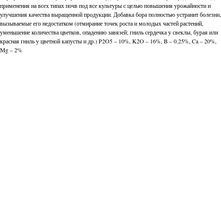
применения на всех типах почв под все культуры с целью повышения урожайности и
улучшения качества выращенной продукции. Добавка бора полностью устранит болезни,
вызываемые его недостатком (отмирание точек роста и молодых частей растений,
уменьшение количества цветков, опадению завязей; гниль сердечка у свеклы, бурая или
красная гниль у цветной капусты и др.) P2O5 – 10%, K2O – 16%, B – 0.25%, Ca – 20%,
Mg – 2%