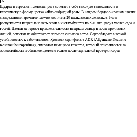
р.
Щедрая и страстная плетистая роза сочетает в себе высокую выносливость и
классическую форму цветка чайно-гибридной розы. В каждом бордово-красном цветке
с выраженным ароматом можно насчитать 20 шелковистых лепестков. Розы
распускаются непрерывно весь сезон в кистях-букетах по 5-10 шт., радуя хозяев сада и
гостей. Цветки не теряют привлекательности на ярком солнце и после проливных
ливней, лепестки не облетают от порывов сильного ветра. Сорт обладает высокой
устойчивостью к заболеваниям. Удостоен сертификата ADR (Allgemeine Deutsche
Rosenneuheitenprufung), символом немецкого качества, который присваивается за
жизнестойкость и обильное цветение только после тщательной проверки сорта.