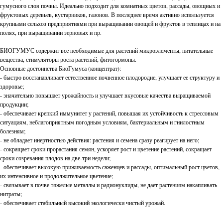
гумусного слоя почвы. Идеально подходит для комнатных цветов, рассады, овощных и
фруктовых деревьев, кустарников, газонов. В последнее время активно используется
крупными сельхоз предприятиями при выращивании овощей и фруктов в теплицах и на
полях, при выращивании зерновых и пр.
БИОГУМУС содержит все необходимые для растений микроэлементы, питательные
вещества, стимуляторы роста растений, фитогормоны.
Основные достоинства БиоГумуса (концентрат):
- быстро восстанавливает естественное почвенное плодородие, улучшает ее структуру и
здоровье;
- значительно повышает урожайность и улучшает вкусовые качества выращиваемой
продукции;
- обеспечивает крепкий иммунитет у растений, повышая их устойчивость к стрессовым
ситуациям, неблагоприятным погодным условиям, бактериальным и гнилостным
болезням;
- не обладает инертностью действия: растения и семена сразу реагирует на него;
- сокращает сроки прорастания семян, ускоряет рост и цветение растений, сокращает
сроки созревания плодов на две-три недели;
- обеспечивает высокую приживаемость саженцев и рассады, оптимальный рост цветов,
их интенсивное и продолжительное цветение;
- связывает в почве тяжелые металлы и радионуклиды, не дает растениям накапливать
нитраты;
- обеспечивает стабильный высокий экологически чистый урожай.