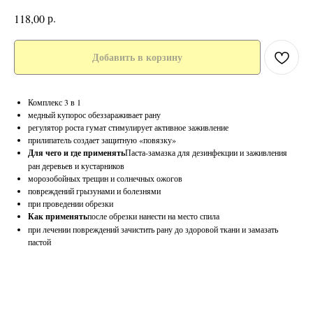
р.
118,00
Добавить в корзину
Комплекс 3 в 1
медный купорос обеззараживает рану
регулятор роста гумат стимулирует активное заживление
прилипатель создает защитную «повязку»
Для чего и где применять
Паста-замазка для дезинфекции и заживления
ран деревьев и кустарников
морозобойных трещин и солнечных ожогов
повреждений грызунами и болезнями
при проведении обрезки
Как применять
после обрезки нанести на место спила
при лечении повреждений зачистить рану до здоровой ткани и замазать
пастой